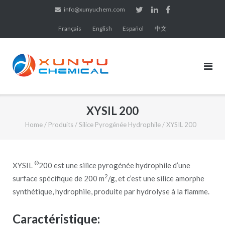
Skip
info@xunyuchem.com
to
Français
English
Español
中文
content
XYSIL 200
Home
/
Produits
/
Silice Pyrogénée Hydrophile
/
XYSIL 200
®
XYSIL
200 est une silice pyrogénée hydrophile d’une
2
surface spécifique de 200 m
/g, et c’est une silice amorphe
synthétique, hydrophile, produite par hydrolyse à la flamme.
Caractéristique: