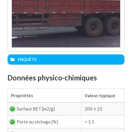
ENQUÊTE
Nom (required)
Données physico-chimiques
Email (required)
Propriétés
Valeur typique
Surface BET [m2/g]
200 ± 25
Cell phone (required)
Perte au séchage [%]
< 1.5