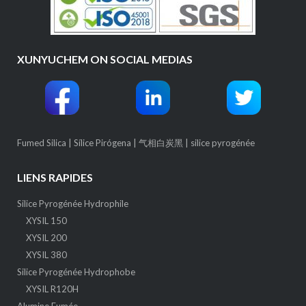
XUNYUCHEM ON SOCIAL MEDIAS
Fumed Silica
|
Sílice Pirógena
|
气相白炭黑
|
silice pyrogénée
LIENS RAPIDES
Silice Pyrogénée Hydrophile
XYSIL 150
XYSIL 200
XYSIL 380
Silice Pyrogénée Hydrophobe
XYSIL R120H
Alumine Fumée