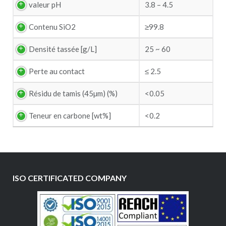
valeur pH
3.8 – 4.5
Matière (required)
Contenu SiO2
≥99.8
Message
Densité tassée [g/L]
25 ~ 60
Perte au contact
≤ 2.5
Résidu de tamis (45µm) (%)
<0.05
Teneur en carbone [wt%]
<0.2
ISO CERTIFICATED COMPANY