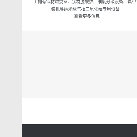
工拥有钛材燃烧室、钛材脱酸炉、细度分级设备、真空
装机等纳米级气相二氧化硅专用设备…
查看更多信息