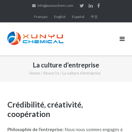
Skip
info@xunyuchem.com
to
Français
English
Español
中文
content
La culture d’entreprise
Home
/
About Us
/
La culture d’entreprise
Crédibilité, créativité,
coopération
Philosophie de l’entreprise:
Nous nous sommes engagés à