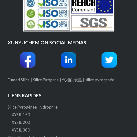
XUNYUCHEM ON SOCIAL MEDIAS
Fumed Silica
|
Sílice Pirógena
|
气相白炭黑
|
silice pyrogénée
LIENS RAPIDES
Silice Pyrogénée Hydrophile
XYSIL 150
XYSIL 200
XYSIL 380