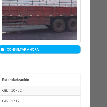
CONSULTAR AHORA
Nombre (*)
Email (*)
Estandarización
GB/T10722
Teléfono móvil (*)
GB/T1717