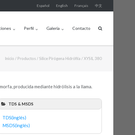
Español
English
Français
中文
ciones
Perfil
Galería
Contacto
Inicio
/
Productos
/
Sílice Pirógena Hidrófila
/
XYSIL 380
 amorfa, producida mediante hidrólisis a la llama.
TDS & MSDS
TDS(inglés)
MSDS(inglés)