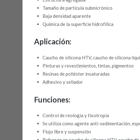
Tamaño de partícula submicrónico
Baja densidad aparente
Química de la superficie hidrofílica
Aplicación:
Caucho de silicona HTV, caucho de silicona líqu
Pinturas y revestimientos, tintas, pigmentos
Resinas de poliéster insaturadas
Adhesivo y sellador
Funciones:
Control de reología y tixotropía
Se utiliza como agente anti-sedimentación, espe
Flujo libre y suspensión
Refuerzo en caucho de silicona HTV, caucho de s