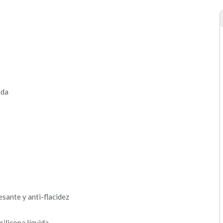
ida
sante y anti-flacidez
ilicona líquida