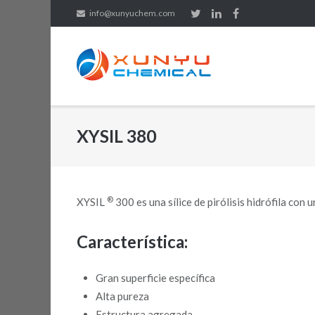
Saltar
info@xunyuchem.com
al
contenido
XYSIL 380
®
XYSIL
300 es una sílice de pirólisis hidrófila con 
Característica:
Gran superficie específica
Alta pureza
Estructura agregada