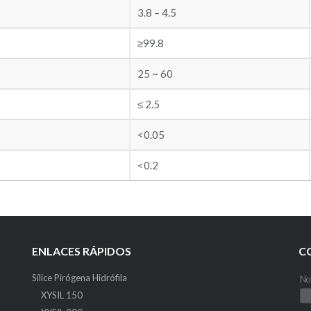
3.8 – 4.5
≥99.8
25 ~ 60
≤ 2.5
<0.05
<0.2
ENLACES RÁPIDOS
C
Sílice Pirógena Hidrófila
No
XYSIL 150