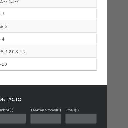
.5-7 1.5-7
-3
.8-3
-4
.8-1.2 0.8-1.2
-10
ONTACTO
mbre(*)
Teléfono móvil(*)
Email(*)