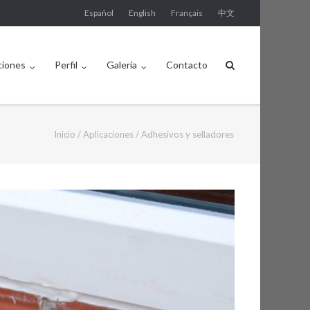
Español
English
Français
中文
ciones
Perfil
Galería
Contacto
Inicio
/
Aplicaciones
/
Adhesivos y selladores