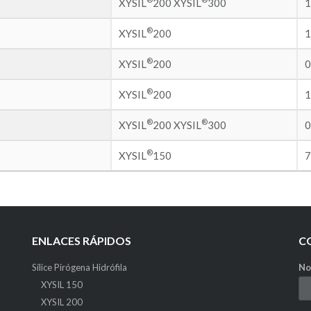
XYSIL
200 XYSIL
300
1
®
XYSIL
200
1
®
XYSIL
200
0
®
XYSIL
200
1
®
®
XYSIL
200 XYSIL
300
0
®
XYSIL
150
7
ENLACES RÁPIDOS
C
Sílice Pirógena Hidrófila
No
XYSIL 150
XYSIL 200