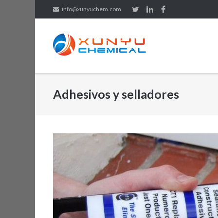
Saltar
info@xunyuchem.com
al
contenido
Adhesivos y selladores